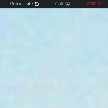
Retour site
Call
ADMIN