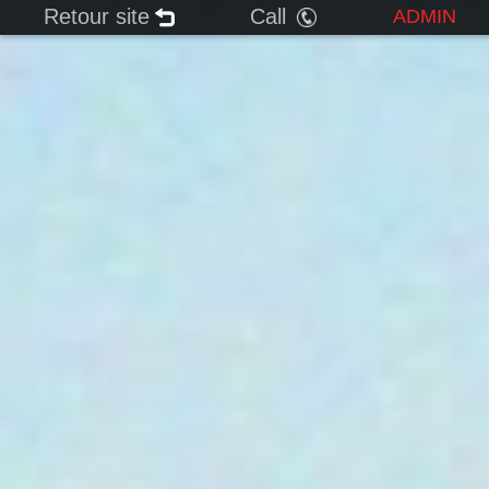
Retour site
Call
ADMIN